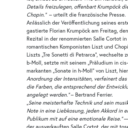
Details freizulegen, offenbart Krumpöck d
Chopin.“
– urteilt die französische Presse.
Anlässlich der Veröffentlichung seines ers
gastierte Florian Krumpöck am Freitag, den
Rezital in der renommierten Salle Cortot in
romantischen Komponisten Liszt und Chopin
Liszts „Tre Sonetti di Petrarca“, wechselte
b-Moll, setzte mit seinem „Präludium in cis
markanten „Sonate in h-Moll“ von Liszt, hie
Anordnung der Intensitäten, verfeinert da
die Farben, die entsprechend der Entwickl
angelegt werden.“
– Bertrand Ferrier.
„
Seine meisterhafte Technik und sein musi
Note in eine Liebkosung, jeden Akkord in
Publikum mit auf eine emotionale Reise.“
— 
der ausverkauften Salle Cortot, der mit t